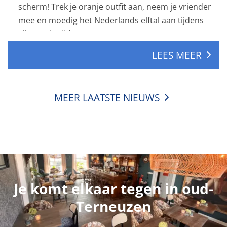
scherm! Trek je oranje outfit aan, neem je vrienden
🧡
mee en moedig het Nederlands elftal aan tijdens
elke wedstrijd.
LEES MEER
MEER LAATSTE NIEUWS
Je komt elkaar tegen in oud-
Terneuzen