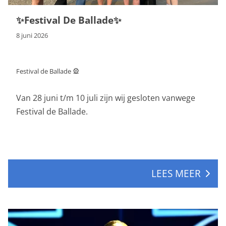
✨Festival De Ballade✨
8 juni 2026
Festival de Ballade 🎡
Van 28 juni t/m 10 juli zijn wij gesloten vanwege
Maar
Festival de Ballade.
fest
We z
geze
sfee
LEES MEER